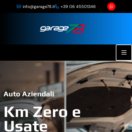
info@garage78.it
+39 06 45501346
Auto Aziendali
Km Zero e
Usate