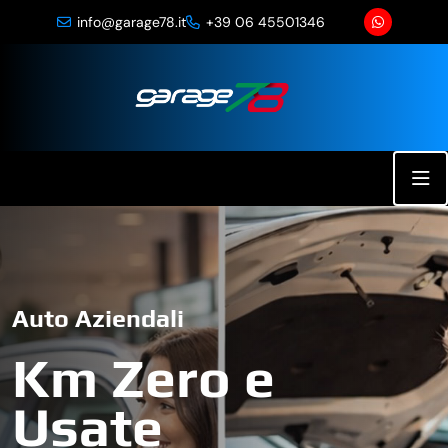
info@garage78.it
+39 06 45501346
Auto Aziendali
Km Zero e
Usate