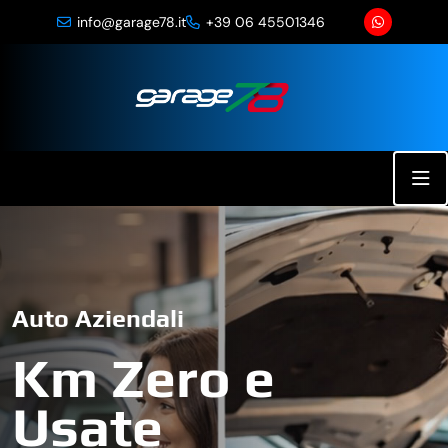
info@garage78.it
+39 06 45501346
Auto Aziendali
Km Zero e
Usate