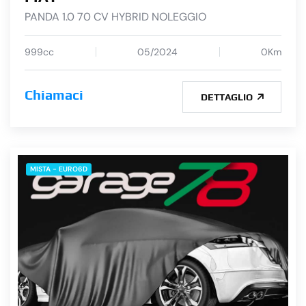
PANDA 1.0 70 CV HYBRID NOLEGGIO
999cc
05/2024
0Km
Chiamaci
DETTAGLIO
MISTA - EURO6D