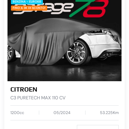
BENZINA - EURO6B
FINO A 3K DI SCONTO!
CITROEN
C3 PURETECH MAX 110 CV
1200cc
05/2024
53.225Km