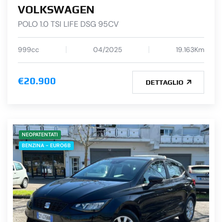
VOLKSWAGEN
POLO 1.0 TSI LIFE DSG 95CV
999cc
04/2025
19.163Km
€20.900
DETTAGLIO
NEOPATENTATI
BENZINA - EURO6B