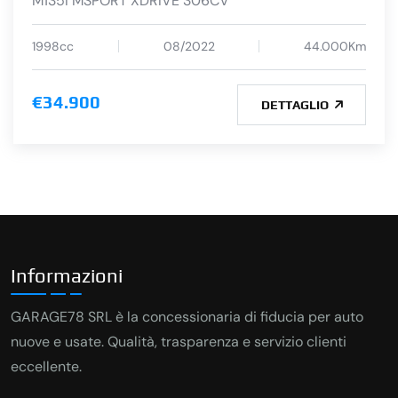
M135I MSPORT XDRIVE 306CV
1998cc
08/2022
44.000Km
€34.900
DETTAGLIO
Informazioni
GARAGE78 SRL è la concessionaria di fiducia per auto
nuove e usate. Qualità, trasparenza e servizio clienti
eccellente.