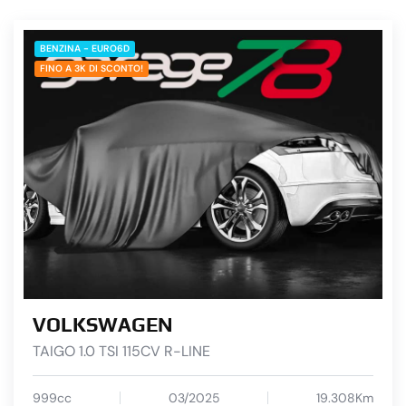
BENZINA - EURO6D
FINO A 3K DI SCONTO!
VOLKSWAGEN
TAIGO 1.0 TSI 115CV R-LINE
999cc
03/2025
19.308Km