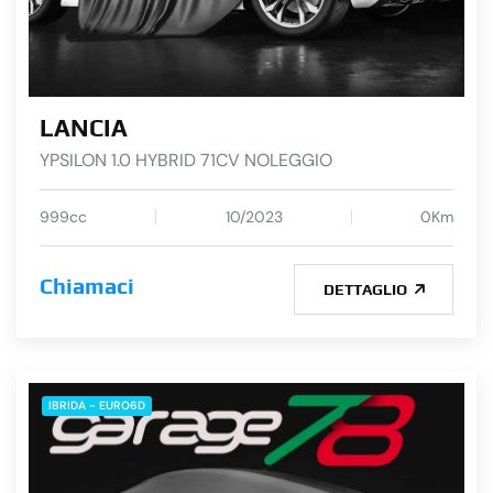
LANCIA
YPSILON 1.0 HYBRID 71CV NOLEGGIO
999cc
10/2023
0Km
Chiamaci
DETTAGLIO
IBRIDA - EURO6D