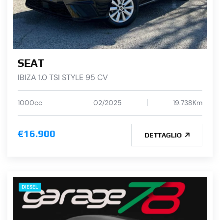
SEAT
IBIZA 1.0 TSI STYLE 95 CV
1000cc
02/2025
19.738Km
€16.900
DETTAGLIO
DIESEL