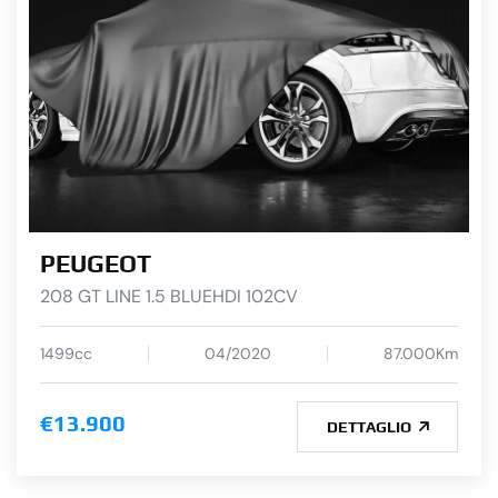
PEUGEOT
208 GT LINE 1.5 BLUEHDI 102CV
1499cc
04/2020
87.000Km
€13.900
DETTAGLIO