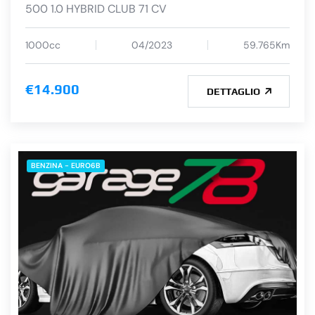
500 1.0 HYBRID CLUB 71 CV
1000cc
04/2023
59.765Km
€14.900
DETTAGLIO
BENZINA - EURO6B