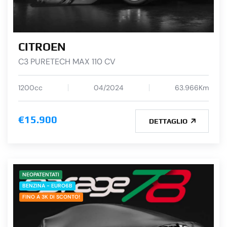
CITROEN
C3 PURETECH MAX 110 CV
1200cc
04/2024
63.966Km
€15.900
DETTAGLIO
NEOPATENTATI
BENZINA - EURO6B
FINO A 3K DI SCONTO!