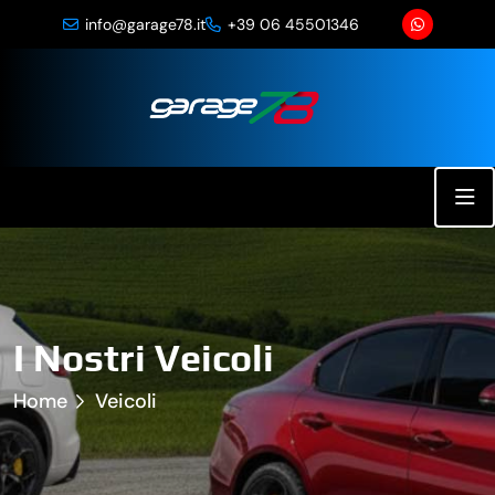
info@garage78.it
+39 06 45501346
I Nostri Veicoli
Home
Veicoli