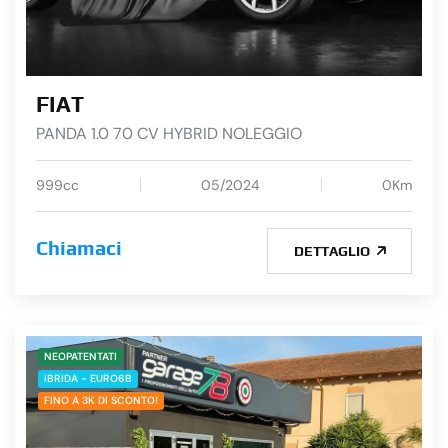
FIAT
PANDA 1.0 70 CV HYBRID NOLEGGIO
999cc
05/2024
0Km
Chiamaci
DETTAGLIO
NEOPATENTATI
IBRIDA - EURO6B
FINO A 3K DI SCONTO!