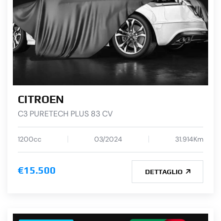
CITROEN
C3 PURETECH PLUS 83 CV
1200cc
03/2024
31.914Km
€15.500
DETTAGLIO