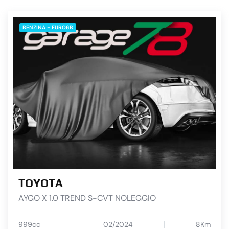
BENZINA - EURO6B
TOYOTA
AYGO X 1.0 TREND S-CVT NOLEGGIO
999cc
02/2024
8Km