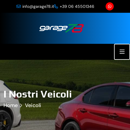
info@garage78.it
+39 06 45501346
I Nostri Veicoli
Home
Veicoli