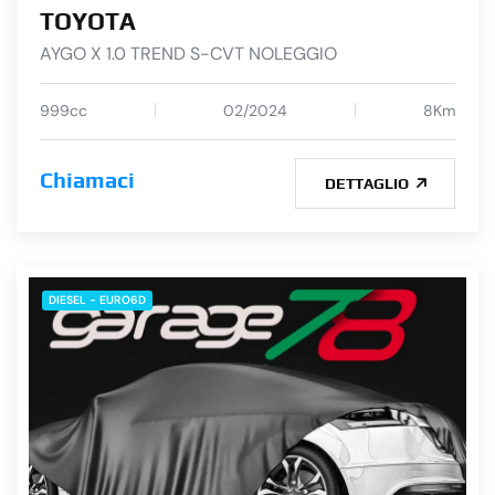
TOYOTA
AYGO X 1.0 TREND S-CVT NOLEGGIO
999cc
02/2024
8Km
Chiamaci
DETTAGLIO
DIESEL - EURO6D