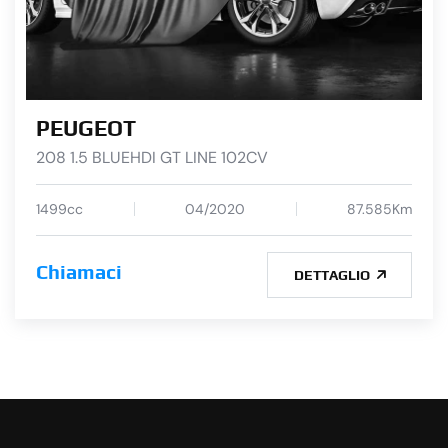
PEUGEOT
208 1.5 BLUEHDI GT LINE 102CV
1499cc
04/2020
87.585Km
Chiamaci
DETTAGLIO