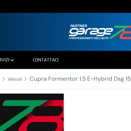
.
RVIZI
CONTATTACI
Cupra Formentor 1.5 E-Hybrid Dsg 1
e
Veicoli