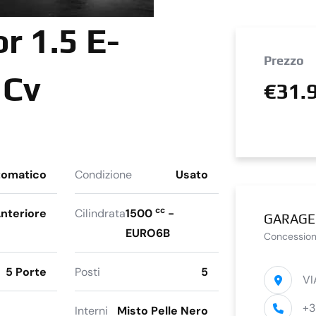
r 1.5 E-
Prezzo
 Cv
€31.
tomatico
Condizione
Usato
cc
nteriore
Cilindrata
1500
-
GARAGE
EURO6B
Concession
5 Porte
Posti
5
VI
+3
Interni
Misto Pelle Nero