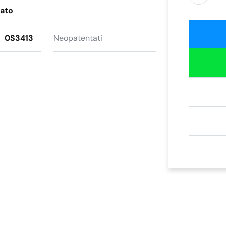
zato
0S3413
Neopatentati