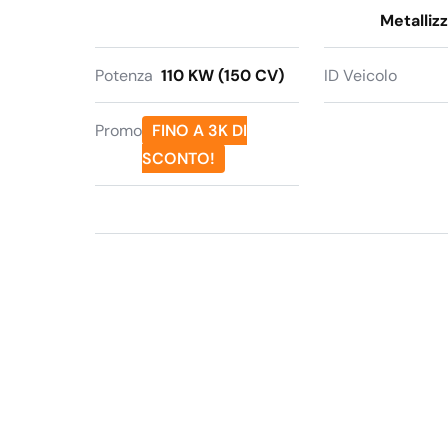
Metalliz
Potenza
110 KW (150 CV)
ID Veicolo
Promo
FINO A 3K DI
SCONTO!