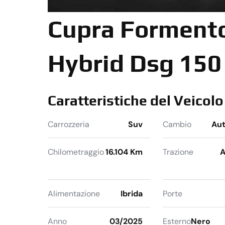
Cupra Formento
Hybrid Dsg 150
Caratteristiche del Veicolo
Carrozzeria
Suv
Cambio
Au
Chilometraggio
16.104 Km
Trazione
A
Alimentazione
Ibrida
Porte
Anno
03/2025
Esterno
Nero