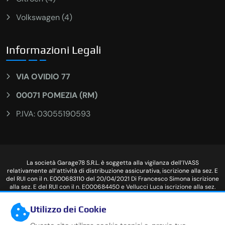
Volkswagen (4)
Informazioni Legali
VIA OVIDIO 77
00071 POMEZIA (RM)
P.IVA: 03055190593
La società Garage78 S.R.L. è soggetta alla vigilanza dell’IVASS
relativamente all’attività di distribuzione assicurativa, iscrizione alla sez. E
del RUI con il n. E000683110 del 20/04/2021 Di Francesco Simona iscrizione
alla sez. E del RUI con il n. E000684450 e Vellucci Luca iscrizione alla sez.
E000211944. I dati sono consultabili nel registro RUI al seguente link:
www.servizi.ivass.it/RuirPubblica Si ricorda al reclamante che ha la facoltà
Utilizzo dei Cookie
di avvalersi di altri eventuali sistemi di risoluzione stragiudiziale delle
controversie previsti dalla normativa vigente, prima di ricorrere