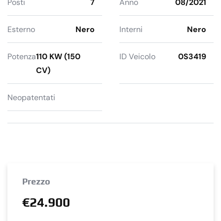
Posti
7
Anno
08/2021
Esterno
Nero
Interni
Nero
Potenza
110 KW (150
ID Veicolo
0S3419
CV)
Neopatentati
Prezzo
€24.900