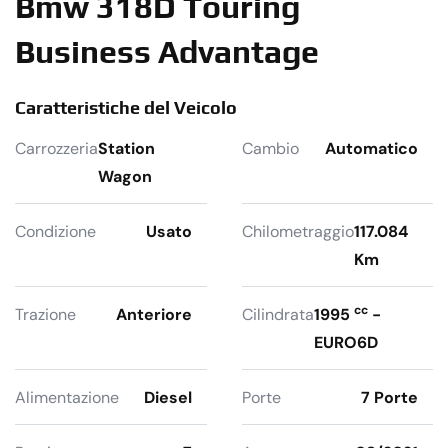
Bmw 318D Touring
Business Advantage
Caratteristiche del Veicolo
Carrozzeria
Station
Cambio
Automatico
Wagon
Condizione
Usato
Chilometraggio
117.084
Km
cc
Trazione
Anteriore
Cilindrata
1995
-
EURO6D
Alimentazione
Diesel
Porte
7 Porte