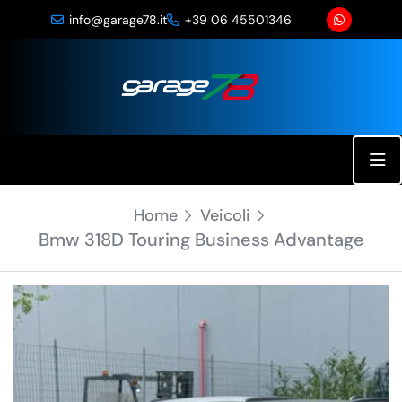
info@garage78.it
+39 06 45501346
28 Foto
Home
Veicoli
Bmw 318D Touring Business Advantage