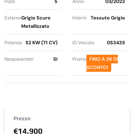
Posti
5
Anno
03/2023
Esterno
Grigio Scuro
Interni
Tessuto Grigio
Metallizzato
Potenza
52 KW (71 CV)
ID Veicolo
0S3435
Neopatentati
SI
Promo
FINO A 3K DI
SCONTO!
Prezzo
€14.900