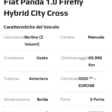
Fiat Panda 1.0 Firefly
Hybrid City Cross
Caratteristiche del Veicolo
Carrozzeria
Berline (2
Cambio
Manuale
Volumi)
Condizione
Usato
Chilometraggio
65.996
Km
cc
Trazione
Anteriore
Cilindrata
1000
-
EURO6B
Alimentazione
Ibrida
Porte
5 Porte