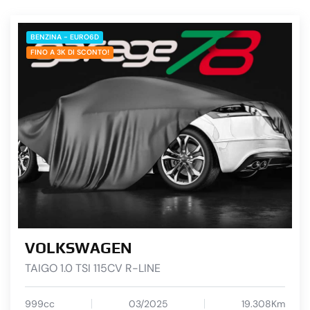
BENZINA - EURO6D
FINO A 3K DI SCONTO!
VOLKSWAGEN
TAIGO 1.0 TSI 115CV R-LINE
999cc
03/2025
19.308Km