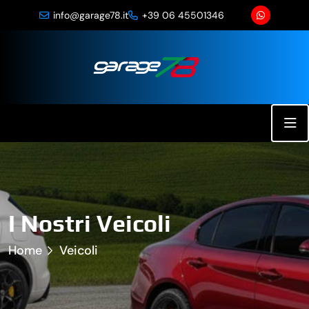
info@garage78.it
+39 06 45501346
I Nostri Veicoli
Home
Veicoli