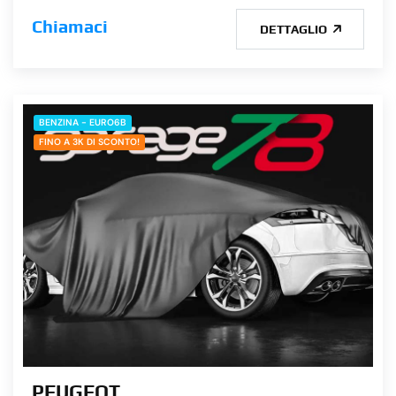
Chiamaci
DETTAGLIO
BENZINA - EURO6B
FINO A 3K DI SCONTO!
PEUGEOT