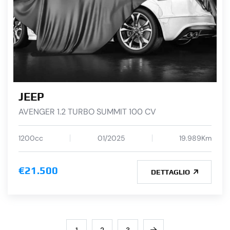
JEEP
AVENGER 1.2 TURBO SUMMIT 100 CV
1200cc
01/2025
19.989Km
€21.500
DETTAGLIO
1
2
3