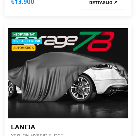
€13.900
DETTAGLIO
NEOPATENTATI
IBRIDA - EURO6B
AUTOMATICA
LANCIA
YPSILON HYBRID E-DCT