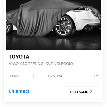
TOYOTA
AYGO X 1.0 TREND S-CVT NOLEGGIO
999cc
02/2024
8Km
Chiamaci
DETTAGLIO