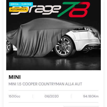
IBRIDA - EURO6B
AUTOMATICA
MINI
MINI 1.5 COOPER COUNTRYMAN ALL4 AUT
1500cc
06/2020
94.180Km