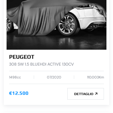
PEUGEOT
308 SW 1.5 BLUEHDI ACTIVE 130CV
1498cc
07/2020
110.003Km
€12.500
DETTAGLIO