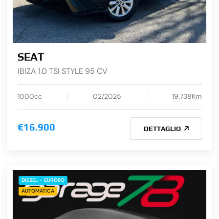
SEAT
IBIZA 1.0 TSI STYLE 95 CV
1000cc
02/2025
19.738Km
€16.900
DETTAGLIO
DIESEL - EURO6D
AUTOMATICA