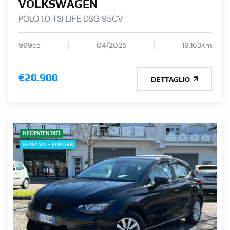
VOLKSWAGEN
POLO 1.0 TSI LIFE DSG 95CV
999cc
04/2025
19.163Km
€20.900
DETTAGLIO
NEOPATENTATI
BENZINA - EURO6B