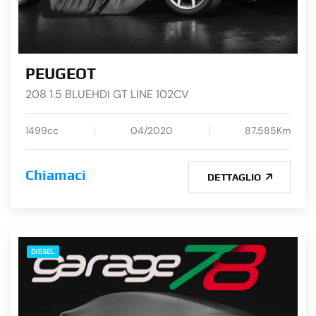
PEUGEOT
208 1.5 BLUEHDI GT LINE 102CV
1499cc
04/2020
87.585Km
Chiamaci
DETTAGLIO
DIESEL