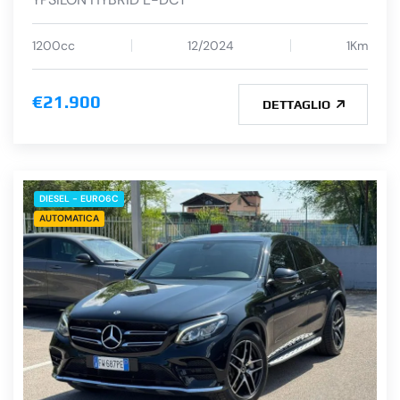
1200cc
12/2024
1Km
€21.900
DETTAGLIO
DIESEL - EURO6C
AUTOMATICA