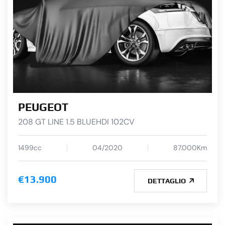
PEUGEOT
208 GT LINE 1.5 BLUEHDI 102CV
1499cc
04/2020
87.000Km
€13.900
DETTAGLIO