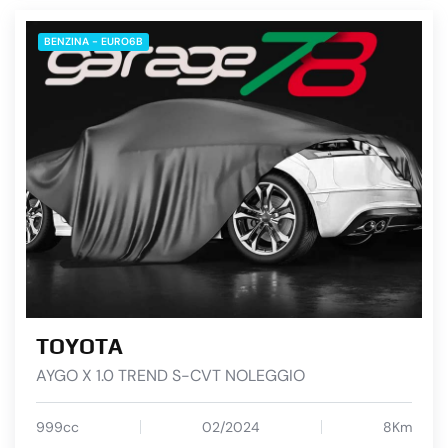
BENZINA - EURO6B
TOYOTA
AYGO X 1.0 TREND S-CVT NOLEGGIO
999cc
02/2024
8Km