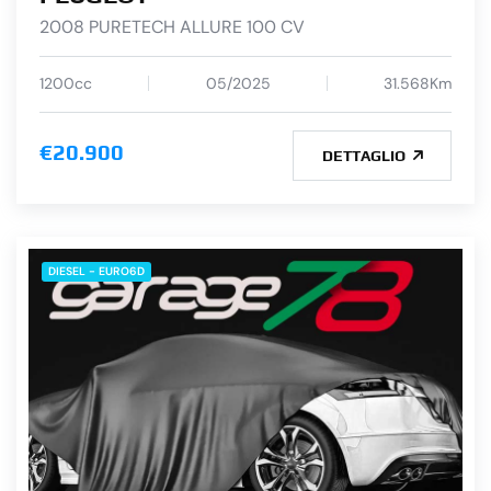
2008 PURETECH ALLURE 100 CV
1200cc
05/2025
31.568Km
€20.900
DETTAGLIO
DIESEL - EURO6D