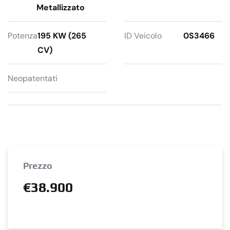
Metallizzato
Potenza
195 KW (265
ID Veicolo
0S3466
CV)
Neopatentati
Prezzo
€38.900