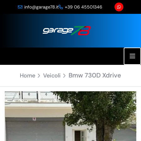
info@garage78.it
+39 06 45501346
29 Foto
Bmw 730D Xdrive
Home
Veicoli