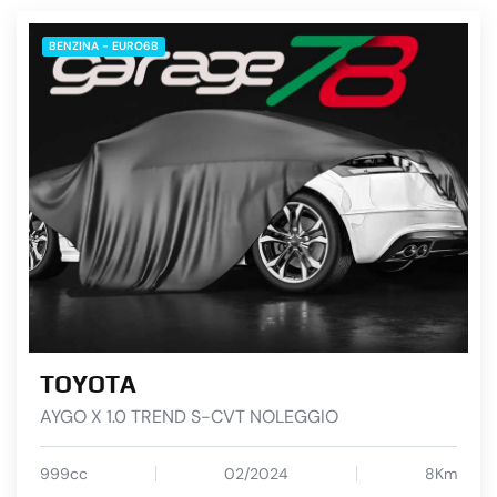
BENZINA - EURO6B
TOYOTA
AYGO X 1.0 TREND S-CVT NOLEGGIO
999cc
02/2024
8Km