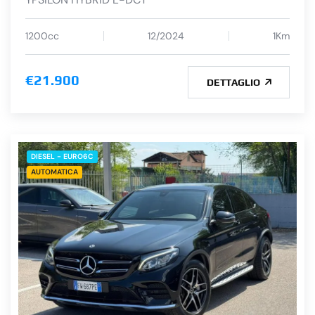
1200cc
12/2024
1Km
€21.900
DETTAGLIO
DIESEL - EURO6C
AUTOMATICA