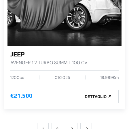
JEEP
AVENGER 1.2 TURBO SUMMIT 100 CV
1200cc
01/2025
19.989Km
€21.500
DETTAGLIO
1
2
3