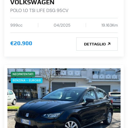
VOLKSWAGEN
POLO 1.0 TSI LIFE DSG 95CV
999cc
04/2025
19.163Km
€20.900
DETTAGLIO
NEOPATENTATI
BENZINA - EURO6B