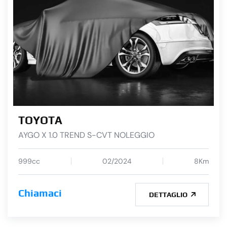
TOYOTA
AYGO X 1.0 TREND S-CVT NOLEGGIO
999cc
02/2024
8Km
Chiamaci
DETTAGLIO