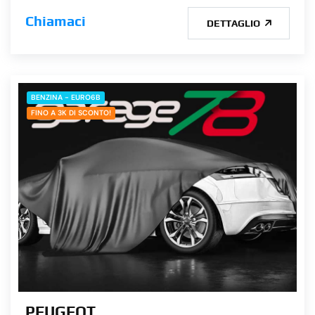
Chiamaci
DETTAGLIO
BENZINA - EURO6B
FINO A 3K DI SCONTO!
PEUGEOT