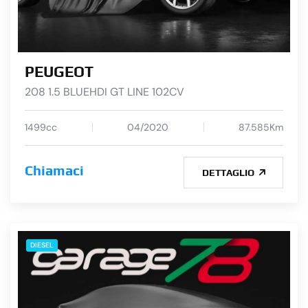
PEUGEOT
208 1.5 BLUEHDI GT LINE 102CV
1499cc
04/2020
87.585Km
Chiamaci
DETTAGLIO
DIESEL