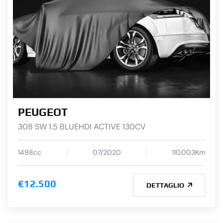
PEUGEOT
308 SW 1.5 BLUEHDI ACTIVE 130CV
1498cc
07/2020
110.003Km
€12.500
DETTAGLIO