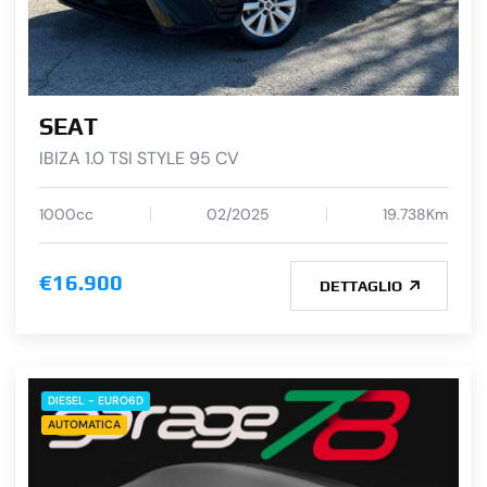
SEAT
IBIZA 1.0 TSI STYLE 95 CV
1000cc
02/2025
19.738Km
€16.900
DETTAGLIO
DIESEL - EURO6D
AUTOMATICA