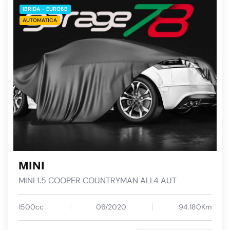
IBRIDA - EURO6B
AUTOMATICA
MINI
MINI 1.5 COOPER COUNTRYMAN ALL4 AUT
1500cc
06/2020
94.180Km