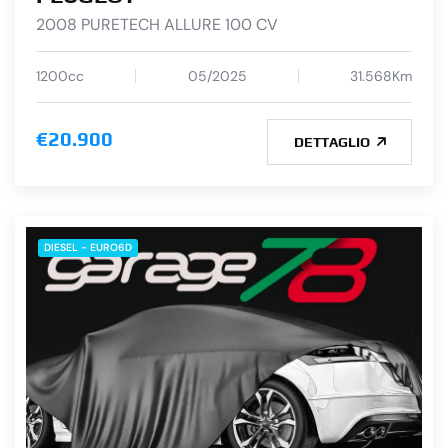
2008 PURETECH ALLURE 100 CV
1200cc
05/2025
31.568Km
€20.900
DETTAGLIO
DIESEL - EURO6D