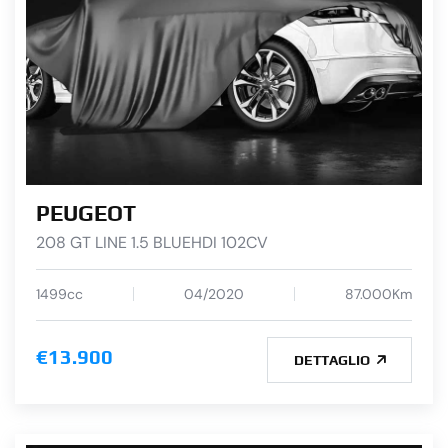
PEUGEOT
208 GT LINE 1.5 BLUEHDI 102CV
1499cc
04/2020
87.000Km
€13.900
DETTAGLIO