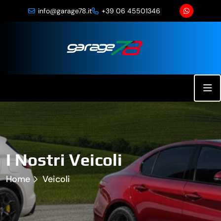
info@garage78.it
+39 06 45501346
I Nostri Veicoli
Home
Veicoli