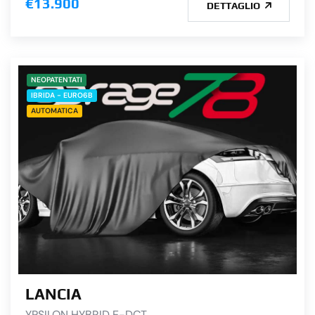
€13.900
DETTAGLIO
NEOPATENTATI
IBRIDA - EURO6B
AUTOMATICA
LANCIA
YPSILON HYBRID E-DCT